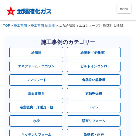
menu
TOP
>
施工事例
>
施工事例 給湯器
>
ふろ給湯器（エコジョーズ） 瑞穂町 U様邸
施工事例のカテゴリー
給湯器
給湯器（多機能）
エネファーム・エコワン
ビルトインコンロ
レンジフード
食器洗い乾燥機
洗面化粧台
衣類乾燥機
浴室暖房・床暖房・他
トイレ
水栓
浴室リフォーム
キッチンリフォーム
断熱窓・雨戸