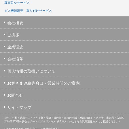
真面目なサービス
ガス機器販売・取り付けサービス
会社概要
ご挨拶
企業理念
会社沿革
個人情報の取扱いについて
お客さま連絡先窓口・営業時間のご案内
お問合せ
サイトマップ
福生・羽村・武蔵村山・あきる野・瑞穂・日の出・青梅の地域（JR青梅線）・八王子・東大和・入間を
24時間365日の安心サポート！プロパンガス（LPガス）のことなら武陽液化ガスにご相談ください！