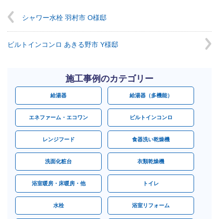
シャワー水栓 羽村市 O様邸
ビルトインコンロ あきる野市 Y様邸
施工事例のカテゴリー
給湯器
給湯器（多機能）
エネファーム・エコワン
ビルトインコンロ
レンジフード
食器洗い乾燥機
洗面化粧台
衣類乾燥機
浴室暖房・床暖房・他
トイレ
水栓
浴室リフォーム