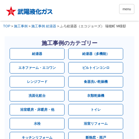
menu
TOP
>
施工事例
>
施工事例 給湯器
>
ふろ給湯器（エコジョーズ） 瑞穂町 M様邸
施工事例のカテゴリー
給湯器
給湯器（多機能）
エネファーム・エコワン
ビルトインコンロ
レンジフード
食器洗い乾燥機
洗面化粧台
衣類乾燥機
浴室暖房・床暖房・他
トイレ
水栓
浴室リフォーム
キッチンリフォーム
断熱窓・雨戸