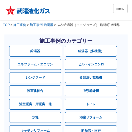
menu
TOP
>
施工事例
>
施工事例 給湯器
>
ふろ給湯器（エコジョーズ） 瑞穂町 M様邸
施工事例のカテゴリー
給湯器
給湯器（多機能）
エネファーム・エコワン
ビルトインコンロ
レンジフード
食器洗い乾燥機
洗面化粧台
衣類乾燥機
浴室暖房・床暖房・他
トイレ
水栓
浴室リフォーム
キッチンリフォーム
断熱窓・雨戸