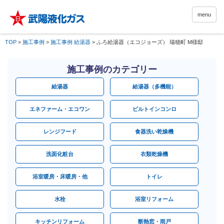
menu
TOP
>
施工事例
>
施工事例 給湯器
>
ふろ給湯器（エコジョーズ） 瑞穂町 M様邸
施工事例のカテゴリー
給湯器
給湯器（多機能）
エネファーム・エコワン
ビルトインコンロ
レンジフード
食器洗い乾燥機
洗面化粧台
衣類乾燥機
浴室暖房・床暖房・他
トイレ
水栓
浴室リフォーム
キッチンリフォーム
断熱窓・雨戸