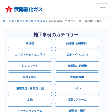
menu
TOP
>
施工事例
>
施工事例 給湯器
>
ふろ給湯器（エコジョーズ） 瑞穂町 K様邸
施工事例のカテゴリー
給湯器
給湯器（多機能）
エネファーム・エコワン
ビルトインコンロ
レンジフード
食器洗い乾燥機
洗面化粧台
衣類乾燥機
浴室暖房・床暖房・他
トイレ
水栓
浴室リフォーム
キッチンリフォーム
断熱窓・雨戸