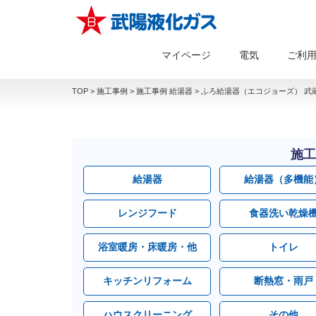
マイページ
電気
ご利
TOP
>
施工事例
>
施工事例 給湯器
>
ふろ給湯器（エコジョーズ） 武蔵
施工
給湯器
給湯器（多機能
レンジフード
食器洗い乾燥
浴室暖房・床暖房・他
トイレ
キッチンリフォーム
断熱窓・雨戸
ハウスクリーニング
その他