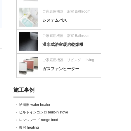
ご家庭用機器 浴室 Bathroom
システムバス
ご家庭用機器 浴室 Bathroom
温水式浴室暖房乾燥機
ご家庭用機器 リビング Living
ガスファンヒーター
施工事例
給湯器 water heater
ビルトインコンロ built-in stove
レンジフード range food
暖房 heating