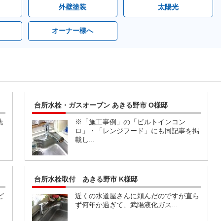
外壁塗装
太陽光
オーナー様へ
台所水栓・ガスオーブン あきる野市 O様邸
洗
※「施工事例」の「ビルトインコン
ロ」・「レンジフード」にも同記事を掲
載し...
台所水栓取付 あきる野市 K様邸
ど
近くの水道屋さんに頼んだのですが直ら
ず何年か過ぎて、武陽液化ガス...