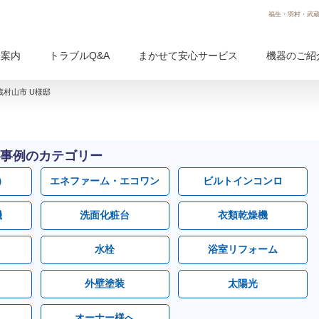
福生・羽村・武蔵
用案内
トラブルQ&A
まかせて安心サービス
機器のご紹
村山市 U様邸
事例のカテゴリー
）
エネファーム・エコワン
ビルトインコンロ
機
洗面化粧台
衣類乾燥機
水栓
浴室リフォーム
外壁塗装
太陽光
オーナー様へ