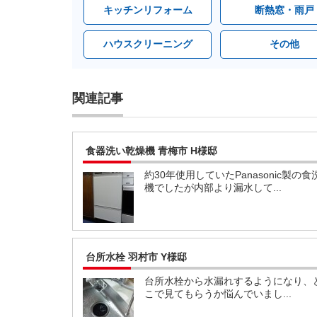
キッチンリフォーム
断熱窓・雨戸
ハウスクリーニング
その他
関連記事
食器洗い乾燥機 青梅市 H様邸
約30年使用していたPanasonic製の食
機でしたが内部より漏水して...
台所水栓 羽村市 Y様邸
台所水栓から水漏れするようになり、
こで見てもらうか悩んでいまし...