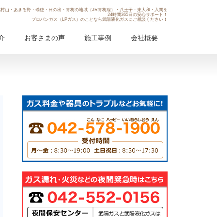
村山・あきる野・瑞穂・日の出・青梅の地域（JR青梅線）・八王子・東大和・入間を
24時間365日の安心サポート！
プロパンガス（LPガス）のことなら武陽液化ガスにご相談ください！
介
お客さまの声
施工事例
会社概要