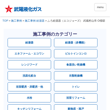
menu
TOP
>
施工事例
>
施工事例 給湯器
>
ふろ給湯器（エコジョーズ） 武蔵村山市 O様邸
施工事例のカテゴリー
給湯器
給湯器（多機能）
エネファーム・エコワン
ビルトインコンロ
レンジフード
食器洗い乾燥機
洗面化粧台
衣類乾燥機
浴室暖房・床暖房・他
トイレ
水栓
浴室リフォーム
キッチンリフォーム
断熱窓・雨戸