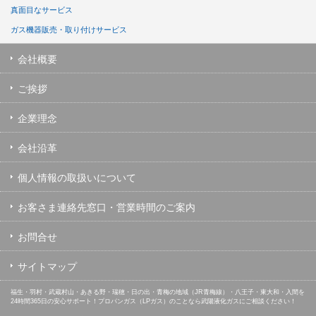
真面目なサービス
ガス機器販売・取り付けサービス
会社概要
ご挨拶
企業理念
会社沿革
個人情報の取扱いについて
お客さま連絡先窓口・営業時間のご案内
お問合せ
サイトマップ
福生・羽村・武蔵村山・あきる野・瑞穂・日の出・青梅の地域（JR青梅線）・八王子・東大和・入間を
24時間365日の安心サポート！プロパンガス（LPガス）のことなら武陽液化ガスにご相談ください！