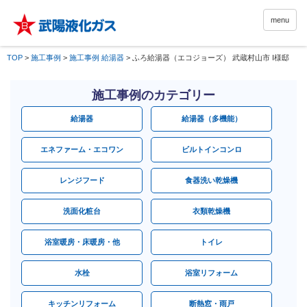
menu
TOP
>
施工事例
>
施工事例 給湯器
>
ふろ給湯器（エコジョーズ） 武蔵村山市 I様邸
施工事例のカテゴリー
給湯器
給湯器（多機能）
エネファーム・エコワン
ビルトインコンロ
レンジフード
食器洗い乾燥機
洗面化粧台
衣類乾燥機
浴室暖房・床暖房・他
トイレ
水栓
浴室リフォーム
キッチンリフォーム
断熱窓・雨戸