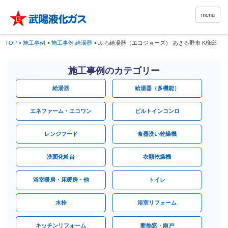
menu
TOP
>
施工事例
>
施工事例 給湯器
>
ふろ給湯器（エコジョーズ） あきる野市 K様邸
施工事例のカテゴリー
給湯器
給湯器（多機能）
エネファーム・エコワン
ビルトインコンロ
レンジフード
食器洗い乾燥機
洗面化粧台
衣類乾燥機
浴室暖房・床暖房・他
トイレ
水栓
浴室リフォーム
キッチンリフォーム
断熱窓・雨戸