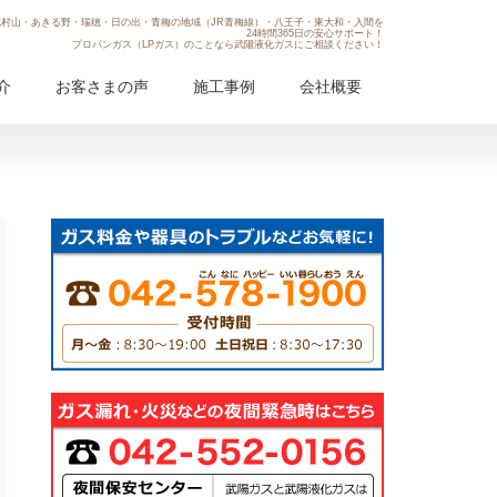
村山・あきる野・瑞穂・日の出・青梅の地域（JR青梅線）・八王子・東大和・入間を
24時間365日の安心サポート！
プロパンガス（LPガス）のことなら武陽液化ガスにご相談ください！
介
お客さまの声
施工事例
会社概要