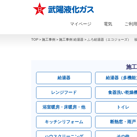
マイページ
電気
ご利
TOP
>
施工事例
>
施工事例 給湯器
>
ふろ給湯器（エコジョーズ） 福
施工
給湯器
給湯器（多機能
レンジフード
食器洗い乾燥
浴室暖房・床暖房・他
トイレ
キッチンリフォーム
断熱窓・雨戸
ハウスクリーニング
その他