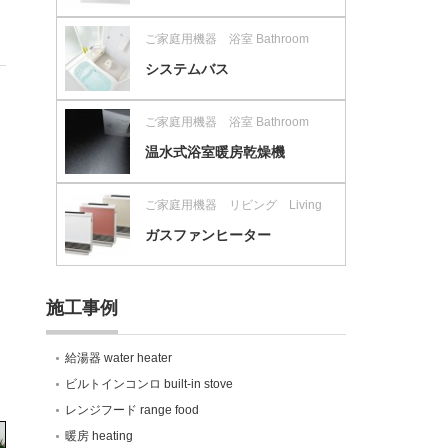
ご家庭用機器 浴室 Bathroom
システムバス
ご家庭用機器 浴室 Bathroom
温水式浴室暖房乾燥機
ご家庭用機器 リビング Living
ガスファンヒーター
施工事例
給湯器 water heater
ビルトインコンロ built-in stove
レンジフード range food
暖房 heating