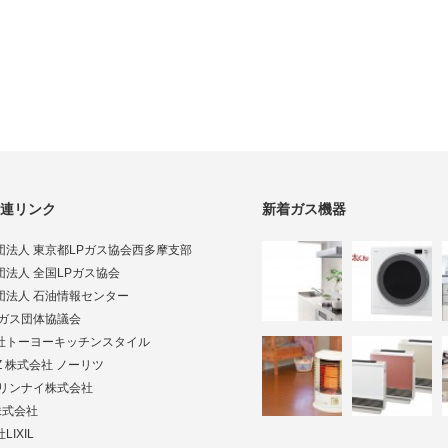
連リンク
新着ガス機器
団法人 東京都LPガス協会西多摩支部
団法人 全国LPガス協会
団法人 石油情報センター
Pガス団体協議会
社トーヨーキッチンスタイル
TZ 株式会社 ノーリツ
ai リンナイ株式会社
株式会社
LIXIL