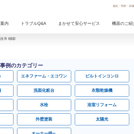
福生・羽村・武蔵
用案内
トラブルQ&A
まかせて安心サービス
機器のご紹
生市 I様邸
事例のカテゴリー
）
エネファーム・エコワン
ビルトインコンロ
機
洗面化粧台
衣類乾燥機
水栓
浴室リフォーム
外壁塗装
太陽光
オーナー様へ