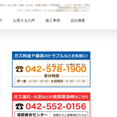
村山・あきる野・瑞穂・日の出・青梅の地域（JR青梅線）・八王子・東大和・入間を
24時間365日の安心サポート！
プロパンガス（LPガス）のことなら武陽液化ガスにご相談ください！
介
お客さまの声
施工事例
会社概要