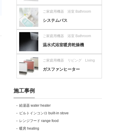
ご家庭用機器 浴室 Bathroom
システムバス
ご家庭用機器 浴室 Bathroom
温水式浴室暖房乾燥機
ご家庭用機器 リビング Living
ガスファンヒーター
施工事例
給湯器 water heater
ビルトインコンロ built-in stove
レンジフード range food
暖房 heating