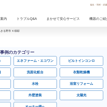
福生・羽村・武蔵
用案内
トラブルQ&A
まかせて安心サービス
機器のご紹
きる野市 Ｋ様邸
事例のカテゴリー
）
エネファーム・エコワン
ビルトインコンロ
機
洗面化粧台
衣類乾燥機
水栓
浴室リフォーム
外壁塗装
太陽光
オーナー様へ