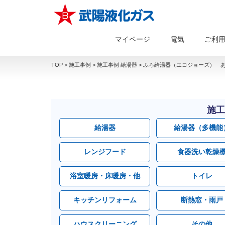
マイページ
電気
ご利
TOP
>
施工事例
>
施工事例 給湯器
>
ふろ給湯器（エコジョーズ） あ
施工
給湯器
給湯器（多機能
レンジフード
食器洗い乾燥
浴室暖房・床暖房・他
トイレ
キッチンリフォーム
断熱窓・雨戸
ハウスクリーニング
その他