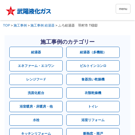
menu
TOP
>
施工事例
>
施工事例 給湯器
>
ふろ給湯器 羽村市 T様邸
施工事例のカテゴリー
給湯器
給湯器（多機能）
エネファーム・エコワン
ビルトインコンロ
レンジフード
食器洗い乾燥機
洗面化粧台
衣類乾燥機
浴室暖房・床暖房・他
トイレ
水栓
浴室リフォーム
キッチンリフォーム
断熱窓・雨戸