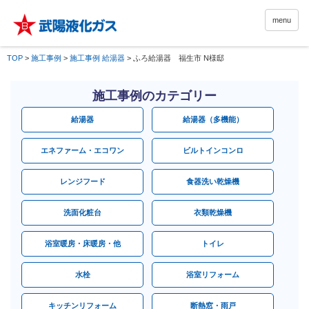
menu
TOP
>
施工事例
>
施工事例 給湯器
>
ふろ給湯器 福生市 N様邸
施工事例のカテゴリー
給湯器
給湯器（多機能）
エネファーム・エコワン
ビルトインコンロ
レンジフード
食器洗い乾燥機
洗面化粧台
衣類乾燥機
浴室暖房・床暖房・他
トイレ
水栓
浴室リフォーム
キッチンリフォーム
断熱窓・雨戸