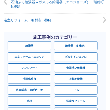
石油ふろ給湯器→ガスふろ給湯器（エコジョーズ） 瑞穂町
N様邸
浴室リフォーム 羽村市 S様邸
施工事例のカテゴリー
給湯器
給湯器（多機能）
エネファーム・エコワン
ビルトインコンロ
レンジフード
食器洗い乾燥機
洗面化粧台
衣類乾燥機
浴室暖房・床暖房・他
トイレ
水栓
浴室リフォーム