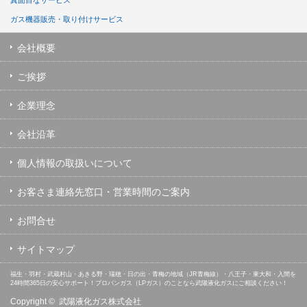
真面目なサービス
ガス機器販売・取り付けサービス
会社概要
ご挨拶
企業理念
会社沿革
個人情報の取扱いについて
お客さま連絡先窓口・営業時間のご案内
お問合せ
サイトマップ
福生・羽村・武蔵村山・あきる野・瑞穂・日の出・青梅の地域（JR青梅線）・八王子・東大和・入間を
24時間365日の安心サポート！プロパンガス（LPガス）のことなら武陽液化ガスにご相談ください！
Copyright ©
武陽液化ガス株式会社