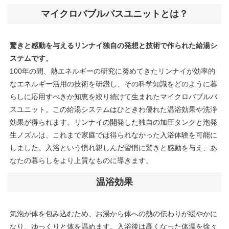
マイクロバブルバスユニットとは？
驚きと感動を与えるリンナイ独自の発想と技術で作られた給湯シ
ステムです。
100年の間、熱エネルギーの研究に努めてきたリンナイが効率的
なエネルギー活用の技術を研鑽し、その科学知識をどのように暮
らしに応用すべきか知恵を絞り続けて生まれたマイクロバブルバ
スユニット。この給湯システムはひときわ優れた温浴効果や洗浄
効果が得られます。リンナイの開発した独自の加圧タンクと泡発
生ノズルは、これまで家庭では得られなかった入浴体験を可能に
しました。入浴という慣れ親しんだ習慣に驚きと感動を与え、あ
なたの暮らしをより上質なものに導きます。
温浴効果
気泡が体を包み込むため、お湯から体への熱の伝わりが緩やかに
なり、ゆっくりと体を温めます。入浴後は高くなった体温を徐々