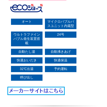
オート
マイクロバブルバ
スユニット内蔵型
ウルトラファイン
24号
バブル発生装置搭
載
自動たし湯
自動沸きあげ
快適おいだき
快適保温
32℃出湯
予約運転
呼び出し