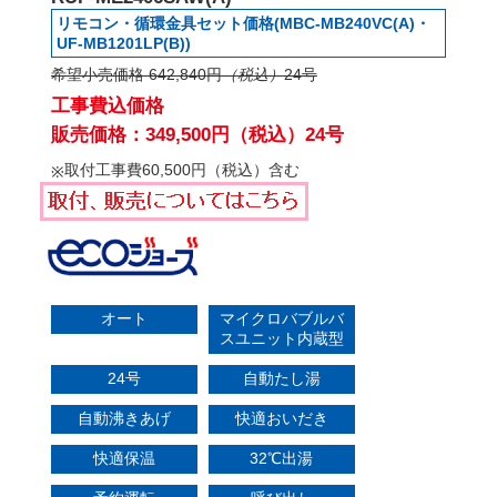
リモコン・循環金具セット価格(MBC-MB240VC(A)・
UF-MB1201LP(B))
希望小売価格 642,840円
（税込）
24号
工事費込価格
販売価格：349,500円（税込）24号
取付工事費60,500円（税込）含む
オート
マイクロバブルバ
スユニット内蔵型
24号
自動たし湯
自動沸きあげ
快適おいだき
快適保温
32℃出湯