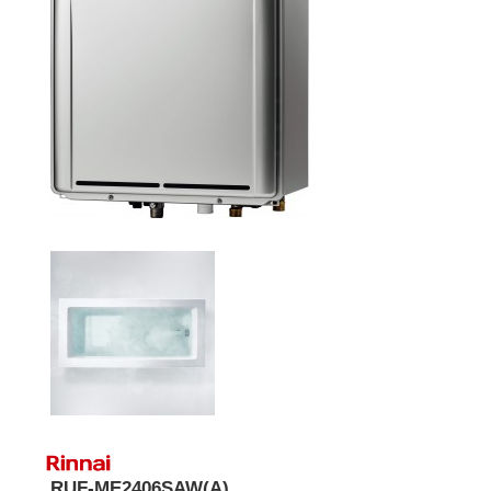
RUF-ME2406SAW(A)