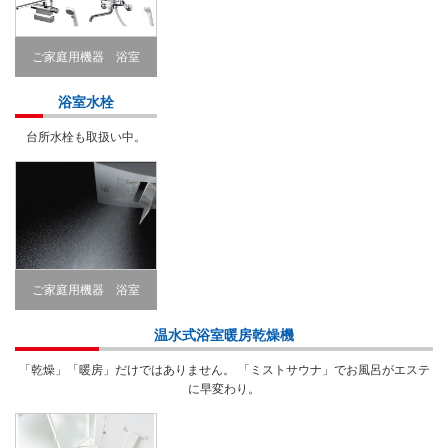
ご家庭用機器 浴室
Bathroom
浴室水栓
台所水栓も取扱い中。
ご家庭用機器 浴室
Bathroom
温水式浴室暖房乾燥機
「乾燥」「暖房」だけではありません。 「ミストサウナ」でお風呂がエステ
に早変わり。