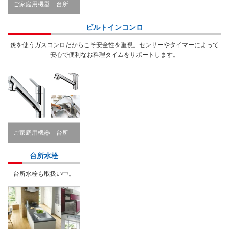
ご家庭用機器 台所
Kitchen
ビルトインコンロ
炎を使うガスコンロだからこそ安全性を重視。センサーやタイマーによって
安心で便利なお料理タイムをサポートします。
ご家庭用機器 台所
Kitchen
台所水栓
台所水栓も取扱い中。