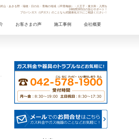
村山・あきる野・瑞穂・日の出・青梅の地域（JR青梅線）・八王子・東大和・入間を
24時間365日の安心サポート！
プロパンガス（LPガス）のことなら武陽液化ガスにご相談ください！
介
お客さまの声
施工事例
会社概要