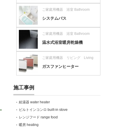
ご家庭用機器 浴室 Bathroom
システムバス
ご家庭用機器 浴室 Bathroom
温水式浴室暖房乾燥機
ご家庭用機器 リビング Living
ガスファンヒーター
施工事例
給湯器 water heater
ビルトインコンロ built-in stove
レンジフード range food
暖房 heating