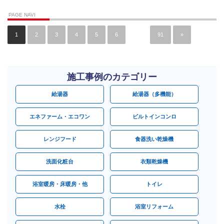
PAGE NAVI
1
2
3
4
5
6
…
91
»
施工事例のカテゴリー
給湯器
給湯器（多機能）
エネファーム・エコワン
ビルトインコンロ
レンジフード
食器洗い乾燥機
洗面化粧台
衣類乾燥機
浴室暖房・床暖房・他
トイレ
水栓
浴室リフォーム