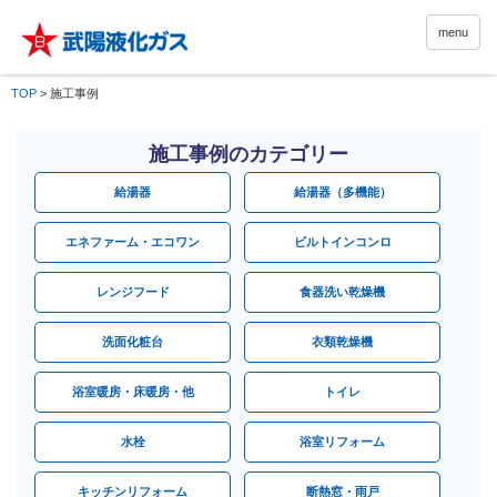
menu
TOP
>
施工事例
施工事例のカテゴリー
給湯器
給湯器（多機能）
エネファーム・エコワン
ビルトインコンロ
レンジフード
食器洗い乾燥機
洗面化粧台
衣類乾燥機
浴室暖房・床暖房・他
トイレ
水栓
浴室リフォーム
キッチンリフォーム
断熱窓・雨戸