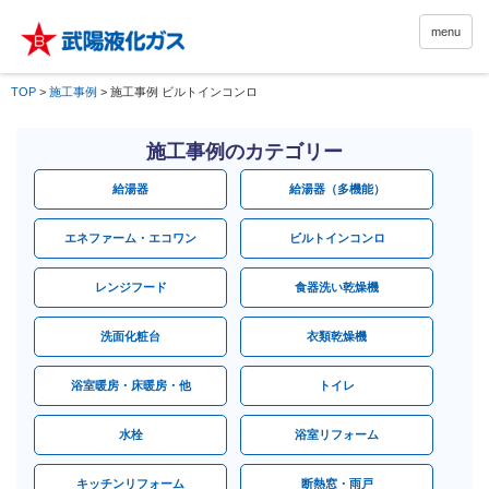
menu
TOP
>
施工事例
>
施工事例 ビルトインコンロ
施工事例のカテゴリー
給湯器
給湯器（多機能）
エネファーム・エコワン
ビルトインコンロ
レンジフード
食器洗い乾燥機
洗面化粧台
衣類乾燥機
浴室暖房・床暖房・他
トイレ
水栓
浴室リフォーム
キッチンリフォーム
断熱窓・雨戸