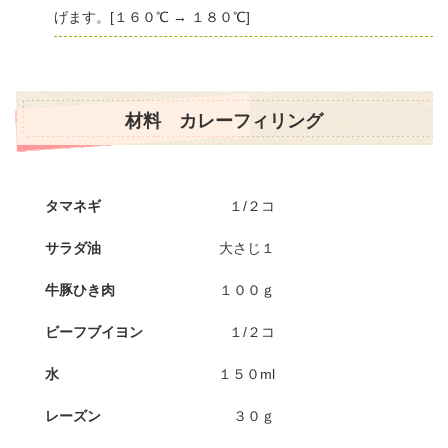
げます。[１６０℃ → １８０℃]
材料 カレーフィリング
タマネギ
１/２コ
サラダ油
大さじ１
牛豚ひき肉
１００ｇ
ビーフブイヨン
１/２コ
水
１５０ml
レーズン
３０ｇ