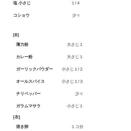
塩 小さじ
１/４
コショウ
少々
[B]
薄力粉
大さじ１
カレー粉
大さじ１
ガーリックパウダー
小さじ１/２
オールスパイス
小さじ１/３
チリペッパー
少々
ガラムマサラ
小さじ１
[衣]
溶き卵
１コ分