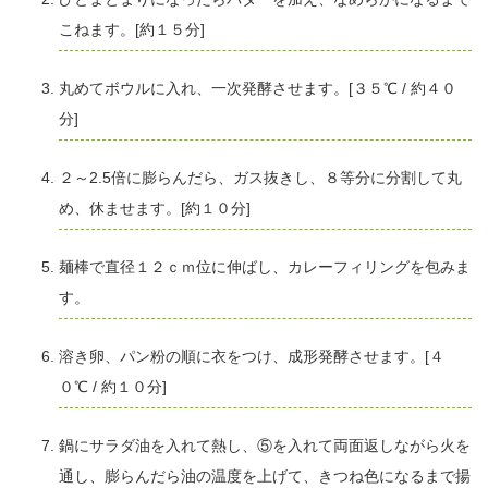
こねます。[約１５分]
丸めてボウルに入れ、一次発酵させます。[３５℃ / 約４０
分]
２～2.5倍に膨らんだら、ガス抜きし、８等分に分割して丸
め、休ませます。[約１０分]
麺棒で直径１２ｃｍ位に伸ばし、カレーフィリングを包みま
す。
溶き卵、パン粉の順に衣をつけ、成形発酵させます。[４
０℃ / 約１０分]
鍋にサラダ油を入れて熱し、⑤を入れて両面返しながら火を
通し、膨らんだら油の温度を上げて、きつね色になるまで揚