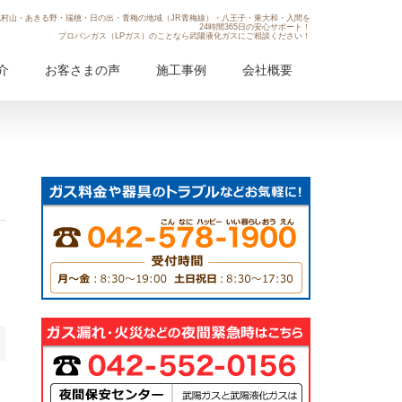
村山・あきる野・瑞穂・日の出・青梅の地域（JR青梅線）・八王子・東大和・入間を
24時間365日の安心サポート！
プロパンガス（LPガス）のことなら武陽液化ガスにご相談ください！
介
お客さまの声
施工事例
会社概要