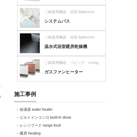
ご家庭用機器 浴室 Bathroom
システムバス
ご家庭用機器 浴室 Bathroom
温水式浴室暖房乾燥機
ご家庭用機器 リビング Living
ガスファンヒーター
施工事例
給湯器 water heater
ビルトインコンロ built-in stove
レンジフード range food
暖房 heating