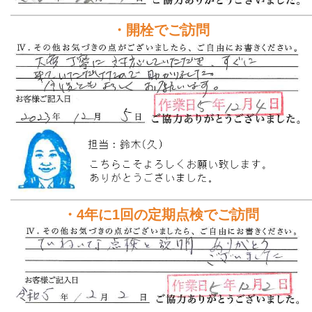
・開栓でご訪問
・4年に1回の定期点検でご訪問