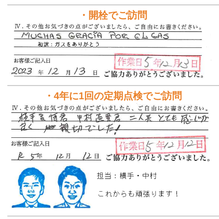
・開栓でご訪問
・4年に1回の定期点検でご訪問