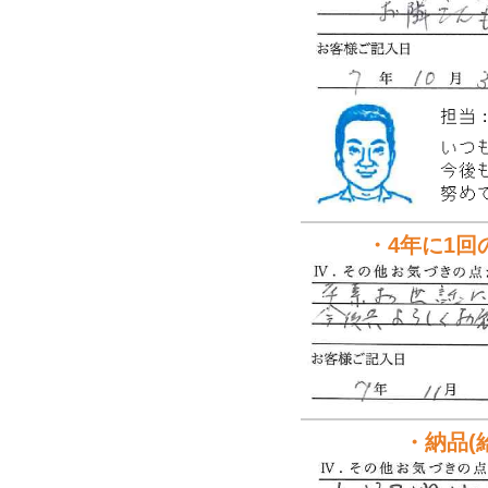
・4年に1
・納品(