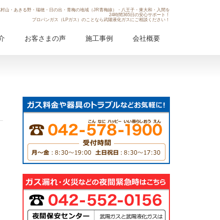
村山・あきる野・瑞穂・日の出・青梅の地域（JR青梅線）・八王子・東大和・入間を
24時間365日の安心サポート！
プロパンガス（LPガス）のことなら武陽液化ガスにご相談ください！
介
お客さまの声
施工事例
会社概要