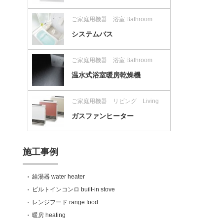
ご家庭用機器 浴室 Bathroom
システムバス
ご家庭用機器 浴室 Bathroom
温水式浴室暖房乾燥機
ご家庭用機器 リビング Living
ガスファンヒーター
施工事例
給湯器 water heater
ビルトインコンロ built-in stove
レンジフード range food
暖房 heating