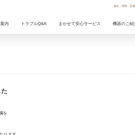
福生・羽村・武蔵
用案内
トラブルQ&A
まかせて安心サービス
機器のご紹
した
欄を
となります。