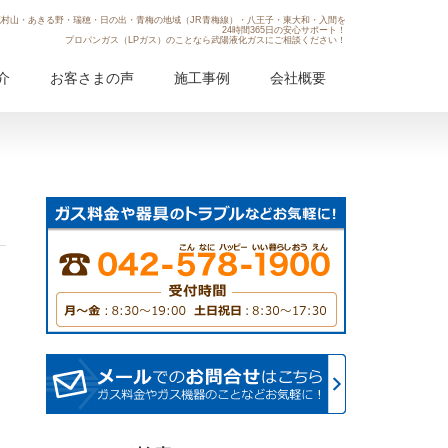
村山・あきる野・瑞穂・日の出・青梅の地域（JR青梅線）・八王子・東大和・入間を
24時間365日の安心サポート！
プロパンガス（LPガス）のことなら武陽液化ガスにご相談ください！
介
お客さまの声
施工事例
会社概要