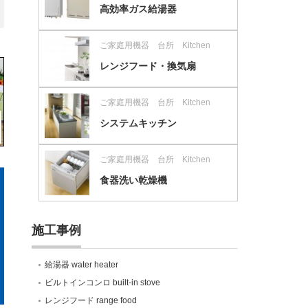
高効率ガス給湯器
ご家庭用機器 台所 Kitchen
レンジフード・換気扇
ご家庭用機器 台所 Kitchen
システムキッチン
ご家庭用機器 台所 Kitchen
食器洗い乾燥機
施工事例
給湯器 water heater
ビルトインコンロ built-in stove
レンジフード range food