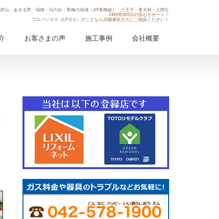
村山・あきる野・瑞穂・日の出・青梅の地域（JR青梅線）・八王子・東大和・入間を
24時間365日の安心サポート！
プロパンガス（LPガス）のことなら武陽液化ガスにご相談ください！
介
お客さまの声
施工事例
会社概要