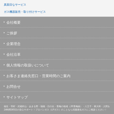
真面目なサービス
ガス機器販売・取り付けサービス
会社概要
ご挨拶
企業理念
会社沿革
個人情報の取扱いについて
お客さま連絡先窓口・営業時間のご案内
お問合せ
サイトマップ
福生・羽村・武蔵村山・あきる野・瑞穂・日の出・青梅の地域（JR青梅線）・八王子・東大和・入間を
24時間365日の安心サポート！プロパンガス（LPガス）のことなら武陽液化ガスにご相談ください！