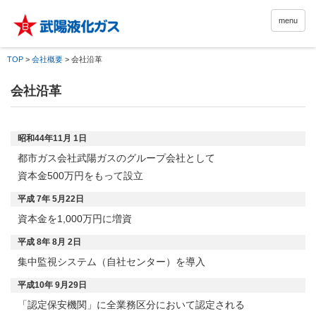
menu
TOP
>
会社概要
>
会社沿革
会社沿革
昭和44年11月 1日
都市ガス会社武陽ガスのグループ会社として
資本金500万円をもって設立
平成 7年 5月22日
資本金を1,000万円に増資
平成 8年 8月 2日
集中監視システム（自社センター）を導入
平成10年 9月29日
「認定保安機関」に全業務区分において認定される