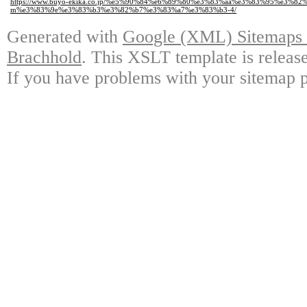
https://www.buyo-ekika.co.jp/%e5%90%84%e6%89%80%e3%83%aa%e3%83%95%e3%
m%e3%83%9e%e3%83%b3%e3%82%b7%e3%83%a7%e3%83%b3-4/
Generated with
Google (XML) Sitemaps G
Brachhold
. This XSLT template is releas
If you have problems with your sitemap p