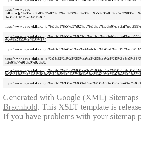
https://www.buyo-ekika.co.jp/%e7%b5%a6%e6%b9%af%e5%99%a8-%e3%81%82%e3
https://www.buyo-
ekika.co.jp/%e3%82%a8%e3%82%b3%e3%82%ad%e3%83%a5%e3%83%bc%e3%83%8
%e3%81%82%e3%81%8d/
https://www.buyo-ekika.co.jp/%e3%81%b5%e3%82%8d%e7%b5%a6%e6%b9%af%e5
https://www.buyo-ekika.co.jp/%e3%81%b5%e3%82%8d%e7%b5%a6%e6%b9%af%e
s%e6%a7%98%e9%82%b8/
https://www.buyo-ekika.co.jp/%e6%b5%b4%e5%ae%a4%e6%b0%b4%e6%a0%93%e5
https://www.buyo-ekika.co.jp/%e3%82%af%e3%83%aa%e3%83%bc%e3%83%8b%e
h%e6%a7%98%e9%82%b8/
https://www.buyo-ekika.co.jp/%e3%82%af%e3%83%aa%e3%83%bc%e3%83%8b%e
%e3%81%82%e3%81%8d%e3%82%8b%e9%87%8e%e5%b8%82-k%e6%a7%98%e9%82%b
https://www.buyo-ekika.co.jp/%e3%83%93%e3%83%ab%e3%83%88%e3%82%a4%e
Generated with
Google (XML) Sitemaps G
Brachhold
. This XSLT template is releas
If you have problems with your sitemap p